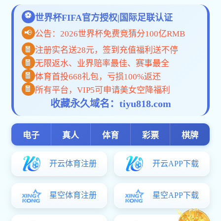
动——DIY丝巾扎染。pg电子赏金女王试玩党委副书记、
副院长罗定生亲临现场，与女教职工同庆佳节。活动现
场，白色丝巾与斑斓染料交织，勾勒出独属于女性的艺术
画卷。
pg电子赏金女王试玩工会妇女节活动合影
活动主持人现场讲解扎染技法。女教职工们两人一
组，在扎染试剂中滴入青绿、绛紫、玫红、鹅黄等染料，
用工具徐徐搅拌，等颜料变换出理想的图案，再合力提起
丝巾四角放入试剂。随着丝巾缓缓展开，水墨般的晕染效
果惊艳全场，每一幅作品都承载着创作者的巧思与期待。