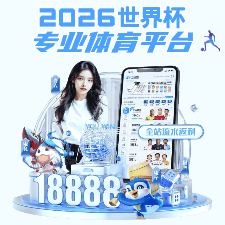
pg电子模拟器免费
导航菜单
当前位置:
首页
>
学生工作
>
党团建设
> 正文
pg电子模拟器免费: 党团建设
pg电子模拟器免费:智能系统研究生党支部联合机器智能高年级博士团支部开
展“学习二十大精神，赓续红色血脉”主题党团日活动
时间：2022-12-26 点击数：
2022年12月17日下午14时，智能系统研究生党支部联合机器智能高年级博士团支部
线上开展“学习二十大精神，赓续红色血脉”主题党团日活动，活动由智能系统研究