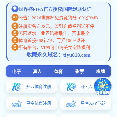
生党支部书记宋默弦与机器智能高年级博士团支部书记孙陈希主持。智能系统研究
生党支部全体党员、发展对象、入党积极分子与机器智能高年级博士团支部团员参
加活动。
全体成员合影
首先，宋默弦带领大家回顾了党的二十大开幕会盛况，共同学习领悟二十大报告精
神。支部成员就二十大报告内容与《中国共产党章程（修正案）》展开讨论，表示
将学习宣传贯彻党的二十大精神，以党的创新理论指导新的实践，踔厉奋发成长为
推动社会主义现代化建设的拔尖创新人才。