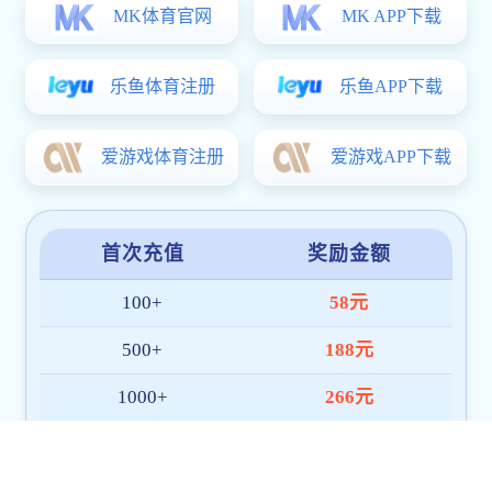
发展大政方针和战略部署的历史逻辑、理论逻辑、实践逻辑，帮助支部成员开拓了
理论学习的新思路，使大家受益匪浅。
朱慧讲师讲授如何学习贯彻党的二十大精神
结合往届大会主题与习近平总书记“7.26”重要讲话精神，朱慧讲师着重强调了党领
导人民创造的四个伟大成就中，新时代中国特色社会主义的伟大成就所依托的伟大
精神——“自强自信、守正创新”的重要性，激励着支部成员坚定“四个自信”、做
到“两个维护”，将理论学习的收获融入到科研创新实践中，勇做新时代的弄潮儿。